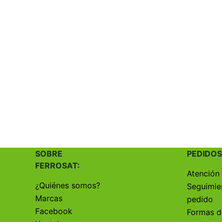
SOBRE
PEDIDOS
FERROSAT:
Atención 
¿Quiénes somos?
Seguimie
Marcas
pedido
Facebook
Formas d