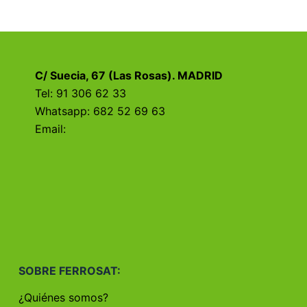
C/ Suecia, 67 (Las Rosas). MADRID
Tel: 91 306 62 33
Whatsapp: 682 52 69 63
Email:
SOBRE FERROSAT:
¿Quiénes somos?